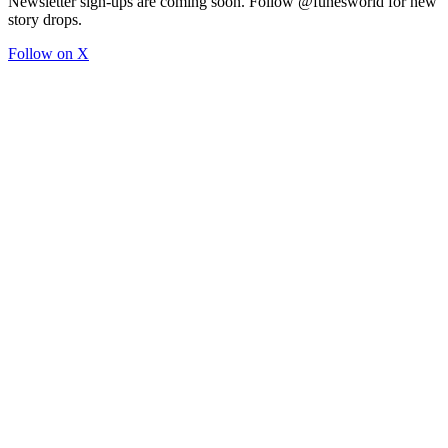
Newsletter sign-ups are coming soon. Follow @funesworld for new
story drops.
Follow on X